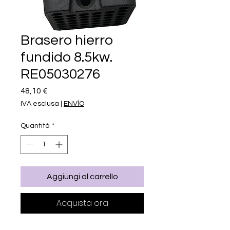
Brasero hierro
fundido 8.5kw.
RE05030276
Prezzo
48,10 €
IVA esclusa
|
ENVÍO
Quantità
*
Aggiungi al carrello
Acquista ora