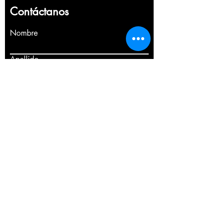
Contáctanos
Nombre
Apellido
Email
Escribe un mensaje
Enviar
Complete el formulario o llámenos PARA
programar una consulta gratuita a domicilio.