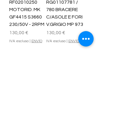
RF02010250
RG01107781 /
MOTORID. MK
780 BRACIERE
GF4415 S3660
C/ASOLE E FORI
230/50V - 2RPM
V.GRIGIO MP 973
Prezzo
Prezzo
130,00 €
130,00 €
IVA esclusa
|
ENVÍO
IVA esclusa
|
ENVÍO
Carica altro
Contáctanos
Nombre
Apellido
Email