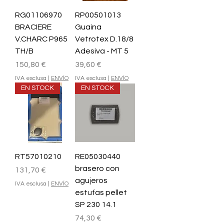
RG01106970
RP00501013
BRACIERE
Guaina
V.CHARC P965
Vetrotex D.18/8
TH/B
Adesiva - MT 5
Prezzo
Prezzo
150,80 €
39,60 €
IVA esclusa
|
ENVÍO
IVA esclusa
|
ENVÍO
EN STOCK
EN STOCK
RT57010210
RE05030440
brasero con
Prezzo
131,70 €
agujeros
IVA esclusa
|
ENVÍO
estufas pellet
SP 230 14.1
Prezzo
74,30 €