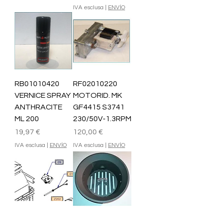
IVA esclusa
|
ENVÍO
RB01010420
RF02010220
VERNICE SPRAY
MOTORID. MK
ANTHRACITE
GF4415 S3741
ML 200
230/50V-1.3RPM
Prezzo
Prezzo
19,97 €
120,00 €
IVA esclusa
|
ENVÍO
IVA esclusa
|
ENVÍO