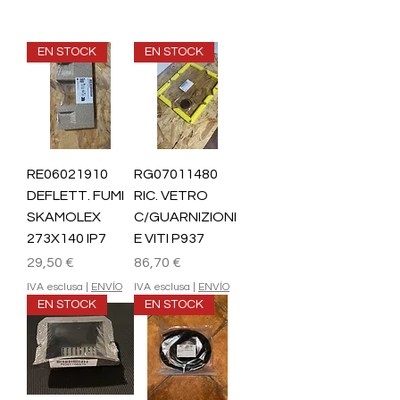
EN STOCK
EN STOCK
RE06021910
RG07011480
DEFLETT. FUMI
RIC. VETRO
SKAMOLEX
C/GUARNIZIONI
273X140 IP7
E VITI P937
Prezzo
Prezzo
29,50 €
86,70 €
IVA esclusa
|
ENVÍO
IVA esclusa
|
ENVÍO
EN STOCK
EN STOCK