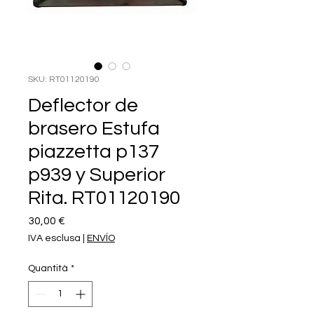
SKU: RT01120190
Deflector de
brasero Estufa
piazzetta p137
p939 y Superior
Rita. RT01120190
Prezzo
30,00 €
IVA esclusa
|
ENVÍO
Quantità
*