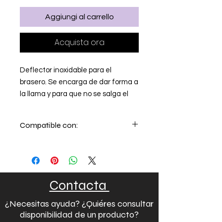
Aggiungi al carrello
Acquista ora
Deflector inoxidable para el
brasero. Se encarga de dar forma a
la llama y para que no se salga el
pellet del brasero. Material
Inoxidable. Es válido para la estufa
Compatible con:
de pasillo Superior Rita, Piazzetta
P137 y Piazzetta P939. Recambio
S07440130/10
STUFA RITA 15.2
1
ORIGINAL para estufas y
(SP351-02
chimeneas de pellets Piazzetta y
11,2KW) GRIGIO
Superior. RT01120190.
Contacta
P07137520
STUFA PELLET
1
P137 15.2
¿Necesitas ayuda? ¿Quiéres consultar
RUBINO
disponibilidad de un producto?