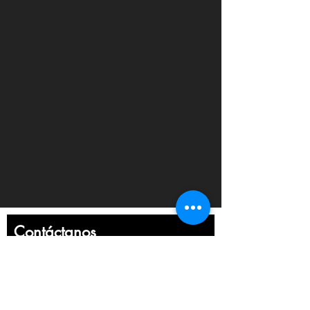
P07939000
STUFA PELLET
1
P939 16.0
P07137530
STUFA PELLET
1
P137 15.2 NERO
S07440120/10
STUFA RITA 15.2
1
(SP351-02
11,2KW) BORD.
P07137510
STUFA PELLET
1
P137 15.2
BIANCO
S07440110/10
STUFA RITA 15.2
1
Contáctanos
(SP351-02
11,2KW) BIANCO
Nombre
S07440140/10
STUFA RITA 15.2
1
(SP351-02
Apellido
11,2KW)BRUNITO