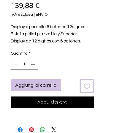
Prezzo
139,88 €
IVA esclusa
|
ENVÍO
Display o pantalla 6 botones 12digitos.
Estufa pellet piazzetta y Superior
Display de 12 digitos con 6 botones.
Encargado de controlar toda la
Quantità
*
configuración y datos de las estufas de
pellets Superior y Piazzetta. Recambio
ORIGINAL para estufas y chimeneas de
pellets Piazzetta y Superior. Referencia
oficial RF02034870.
Aggiungi al carrello
Acquista ora