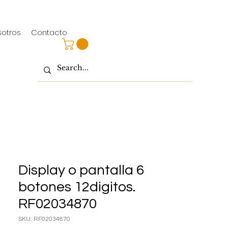
sotros
Contacto
Display o pantalla 6
botones 12digitos.
RF02034870
SKU: RF02034870