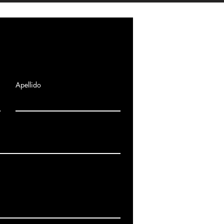
Complete el formulario 
Apellido
programar una consulta g
Somos servicio técnico:
Toda la comunidad de Ma
Calle cañada 35 local 2,
notecbres.notecbres@g
690 614 467 (Servicio téc
Términos y condiciones
.