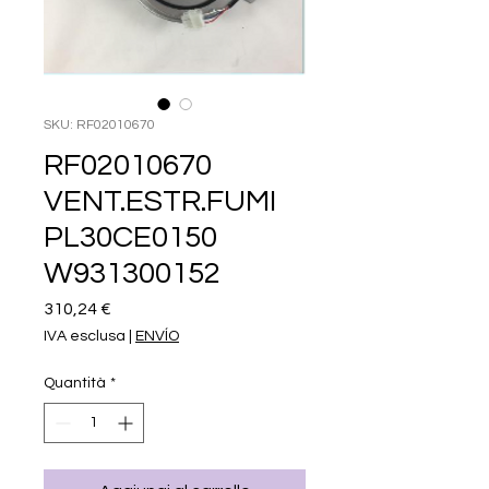
SKU: RF02010670
RF02010670
VENT.ESTR.FUMI
PL30CE0150
W931300152
Prezzo
310,24 €
IVA esclusa
|
ENVÍO
Quantità
*