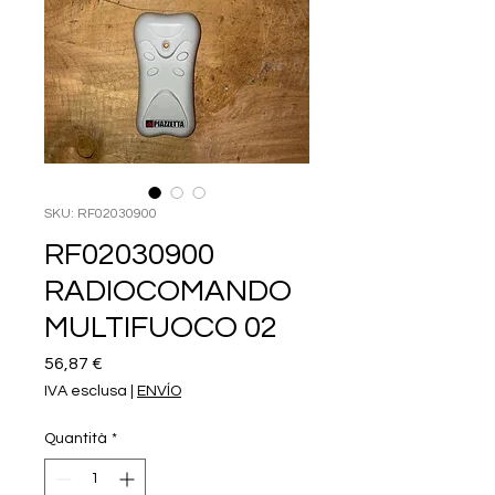
SKU: RF02030900
RF02030900
RADIOCOMANDO
MULTIFUOCO 02
Prezzo
56,87 €
IVA esclusa
|
ENVÍO
Quantità
*