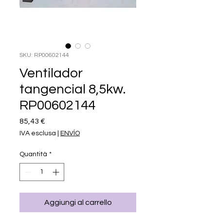
SKU: RP00602144
Ventilador
tangencial 8,5kw.
RP00602144
Prezzo
85,43 €
IVA esclusa
|
ENVÍO
Quantità
*
Aggiungi al carrello