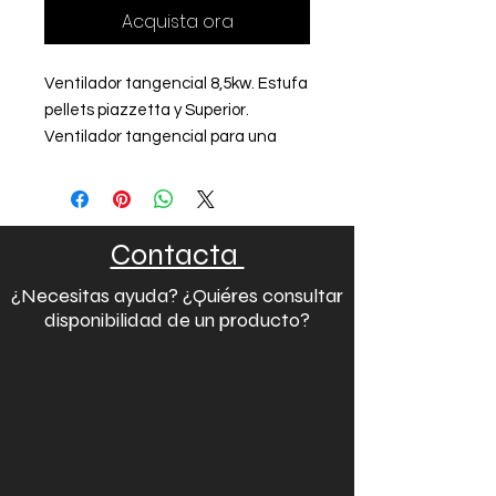
Acquista ora
Ventilador tangencial 8,5kw. Estufa
pellets piazzetta y Superior.
Ventilador tangencial para una
gran parte de estufas de pellets
Superior y Piazzetta de 8.5kw. Es el
encargado expulsar aire caliente
dentro de la vivienda. Recambio
Contacta
exclusivo para estufas y chimeneas
¿Necesitas ayuda? ¿Quiéres consultar
de pellets Piazzetta y Superior.
disponibilidad de un producto?
Referencia oficial RP00602144.